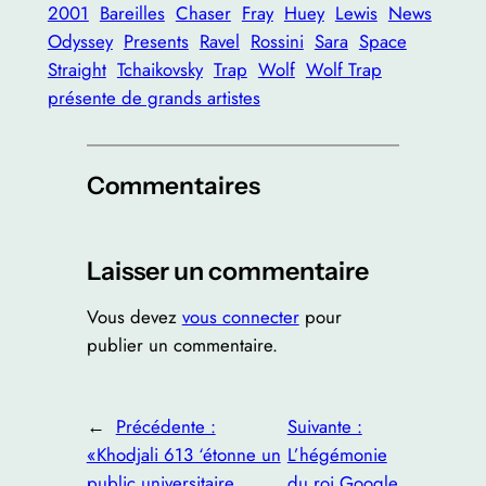
2001
Bareilles
Chaser
Fray
Huey
Lewis
News
Odyssey
Presents
Ravel
Rossini
Sara
Space
Straight
Tchaikovsky
Trap
Wolf
Wolf Trap
présente de grands artistes
Commentaires
Laisser un commentaire
Vous devez
vous connecter
pour
publier un commentaire.
←
Précédente :
Suivante :
«Khodjali 613 ‘étonne un
L’hégémonie
public universitaire
du roi Google