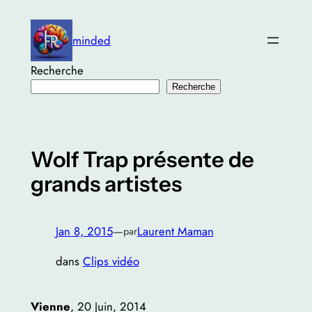
Aller
au
minded
contenu
Recherche
Recherche
Wolf Trap présente de
grands artistes
Jan 8, 2015
—
Laurent Maman
par
dans
Clips vidéo
Vienne
, 20 Juin, 2014