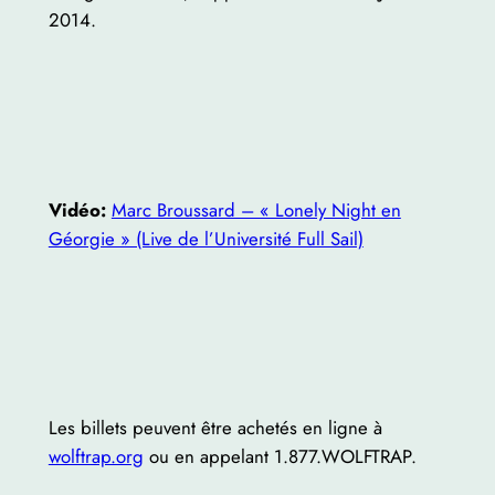
2014.
Vidéo:
Marc Broussard – « Lonely Night en
Géorgie » (Live de l’Université Full Sail)
Les billets peuvent être achetés en ligne à
wolftrap.org
ou en appelant 1.877.WOLFTRAP.