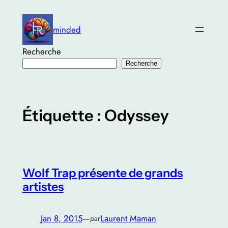
Aller
au
minded
contenu
Recherche
Recherche
Étiquette :
Odyssey
Wolf Trap présente de grands
artistes
Jan 8, 2015
—
Laurent Maman
par