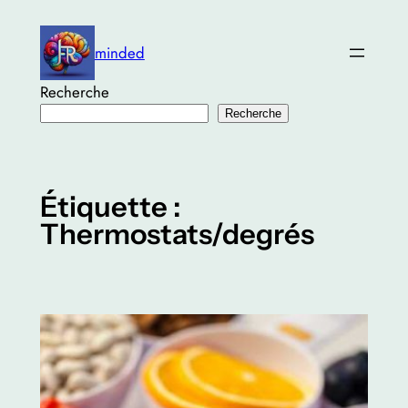
Aller
au
minded
contenu
Recherche
Recherche
Étiquette :
Thermostats/degrés