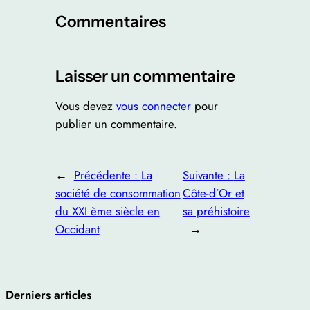
Commentaires
Laisser un commentaire
Vous devez
vous connecter
pour
publier un commentaire.
←
Précédente :
La
Suivante :
La
société de consommation
Côte-d’Or et
du XXI ème siècle en
sa préhistoire
Occidant
→
Derniers articles