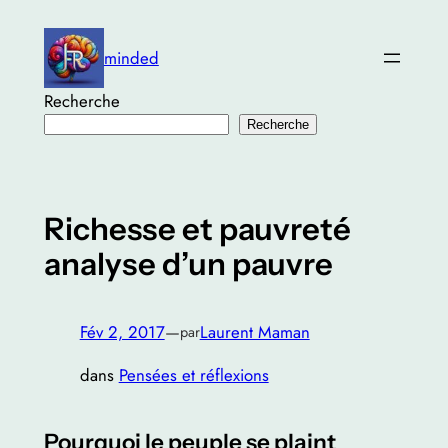
Aller
au
minded
contenu
Recherche
Recherche
Richesse et pauvreté
analyse d’un pauvre
Fév 2, 2017
—
Laurent Maman
par
dans
Pensées et réflexions
Pourquoi le peuple se plaint