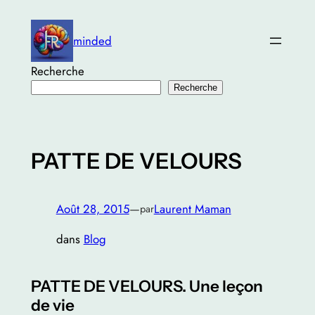
Aller
au
minded
contenu
Recherche
Recherche
PATTE DE VELOURS
Août 28, 2015
—
Laurent Maman
par
dans
Blog
PATTE DE VELOURS. Une leçon
de vie