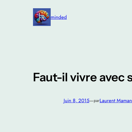
Aller
au
minded
contenu
Faut-il vivre avec
Juin 8, 2015
—
Laurent Maman
par