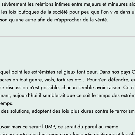
sévèrement les relations intimes entre majeurs et mineures alor
les lois loufoques de la société pour peu que l’on vive dans un
aison qu’une autre afin de m’approcher de la vérité.
el point les extrémistes religieux font peur. Dans nos pays Oc
res en tout genre, viols, tortures etc… Pour s’en défendre, eux
une discussion n’est possible, chacun semble avoir raison. Ce n
nt, aujourd’hui il semblerait que ce soit le temps des extrémis
 temps.
es solutions, adoptent des lois plus dures contre le terrorism
pouvoir mais ce serait l’UMP, ce serait du pareil au même.
je ne porte pas dans mon cœur les partis politiques et les éli