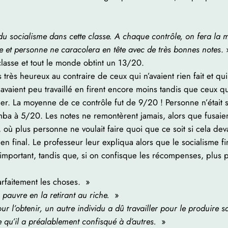
 socialisme dans cette classe. A chaque contrôle, on fera la m
le et personne ne caracolera en tête avec de très bonnes notes
. 
classe et tout le monde obtint un 13/20.
s très heureux au contraire de ceux qui n’avaient rien fait et qui,
vaient peu travaillé en firent encore moins tandis que ceux qu
ler. La moyenne de ce contrôle fut de 9/20 ! Personne n’était s
ba à 5/20. Les notes ne remontèrent jamais, alors que fusaie
ù plus personne ne voulait faire quoi que ce soit si cela deva
en final. Le professeur leur expliqua alors que le socialisme f
ssi important, tandis que, si on confisque les récompenses, plus
arfaitement les choses. »
pauvre en la retirant au riche.
»
ur l’obtenir, un autre individu a dû travailler pour le produire sa
 qu’il a préalablement confisqué à d’autres.
»