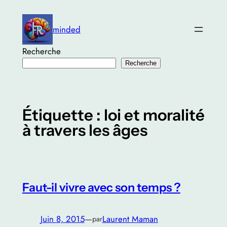
Aller
au
minded
contenu
Recherche
Recherche
Étiquette :
loi et moralité
à travers les âges
Faut-il vivre avec son temps ?
Juin 8, 2015
—
Laurent Maman
par