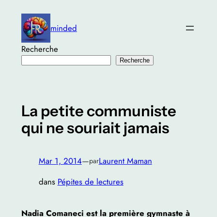
Aller
au
minded
contenu
Recherche
Recherche
La petite communiste
qui ne souriait jamais
Mar 1, 2014
—
Laurent Maman
par
dans
Pépites de lectures
Nadia Comaneci est la première gymnaste à