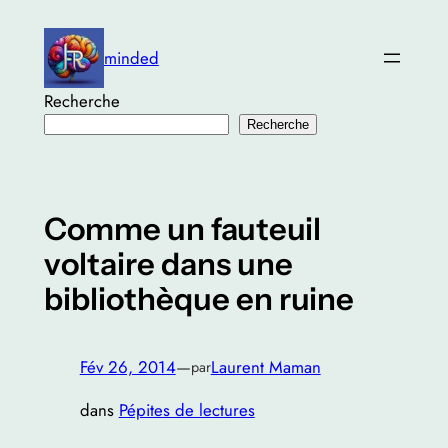
Aller
au
minded
contenu
Recherche
Recherche
Comme un fauteuil
voltaire dans une
bibliothèque en ruine
Fév 26, 2014
—
Laurent Maman
par
dans
Pépites de lectures