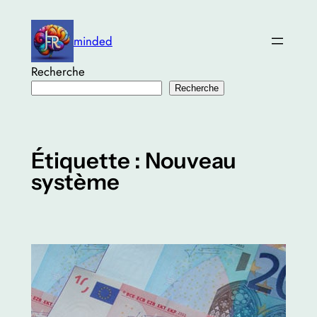
Aller
au
minded
contenu
Recherche
Recherche
Étiquette :
Nouveau
système