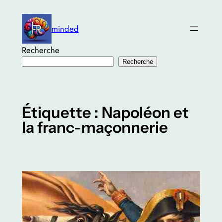
Aller
au
minded
contenu
Recherche
Recherche
Étiquette :
Napoléon et
la franc-maçonnerie