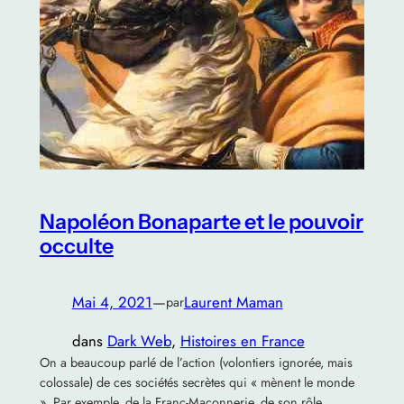
Napoléon Bonaparte et le pouvoir
occulte
Mai 4, 2021
—
Laurent Maman
par
dans
Dark Web
, 
Histoires en France
On a beaucoup parlé de l’action (volontiers ignorée, mais
colossale) de ces sociétés secrètes qui « mènent le monde
». Par exemple, de la Franc-Maçonnerie, de son rôle