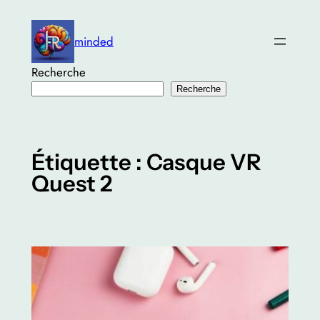
Aller
au
minded
contenu
Recherche
Recherche
Étiquette :
Casque VR
Quest 2