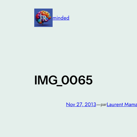
Aller
au
minded
contenu
IMG_0065
Nov 27, 2013
—
Laurent Mam
par