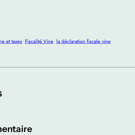
e et taxes
Fiscalité Vine
la déclaration fiscale vine
s
entaire