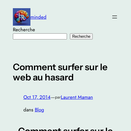
Aller
au
minded
contenu
Recherche
Recherche
Comment surfer sur le
web au hasard
Oct 17, 2014
—
Laurent Maman
par
dans
Blog