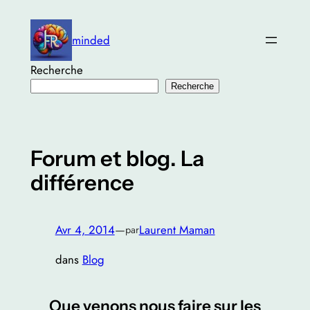
Aller
au
minded
contenu
Recherche
Recherche
Forum et blog. La
différence
Avr 4, 2014
—
Laurent Maman
par
dans
Blog
Que venons nous faire sur les