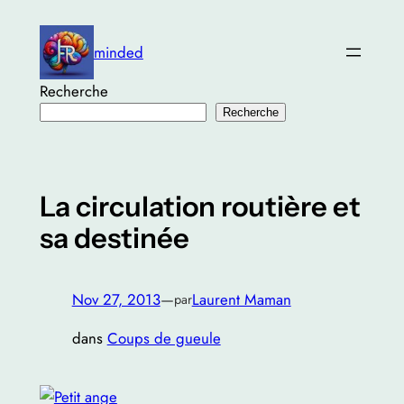
Aller
au
minded
contenu
Recherche
Recherche
La circulation routière et
sa destinée
Nov 27, 2013
—
Laurent Maman
par
dans
Coups de gueule