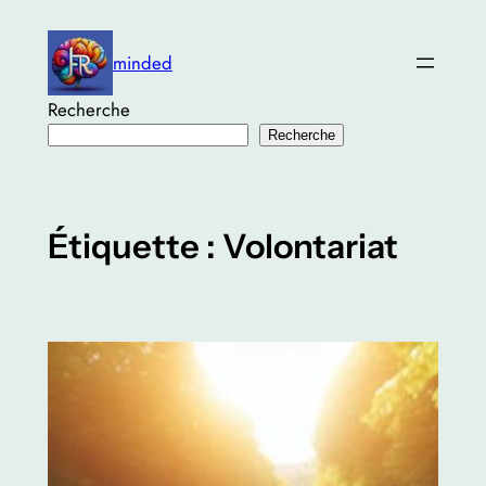
Aller
au
minded
contenu
Recherche
Recherche
Étiquette :
Volontariat