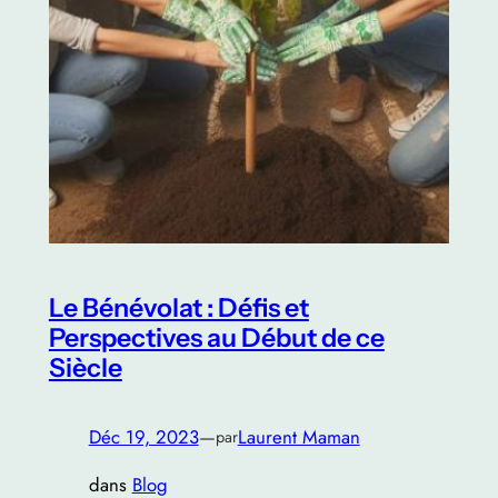
Le Bénévolat : Défis et
Perspectives au Début de ce
Siècle
Déc 19, 2023
—
Laurent Maman
par
dans
Blog