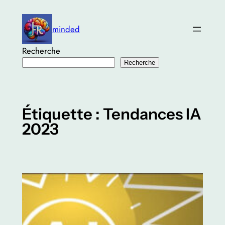
Aller
au
minded
contenu
Recherche
Recherche
Étiquette :
Tendances IA
2023