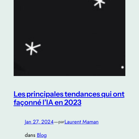
Les principales tendances qui ont
façonné l’IA en 2023
Jan 27, 2024
—
Laurent Maman
par
dans
Blog