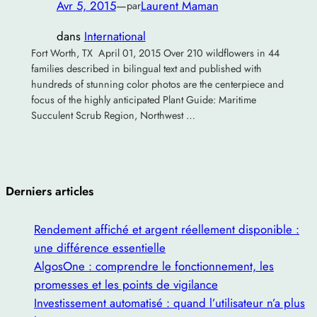
Avr 5, 2015
—
Laurent Maman
par
dans
International
Fort Worth, TX April 01, 2015 Over 210 wildflowers in 44
families described in bilingual text and published with
hundreds of stunning color photos are the centerpiece and
focus of the highly anticipated Plant Guide: Maritime
Succulent Scrub Region, Northwest …
Derniers articles
Rendement affiché et argent réellement disponible :
une différence essentielle
AlgosOne : comprendre le fonctionnement, les
promesses et les points de vigilance
Investissement automatisé : quand l’utilisateur n’a plus