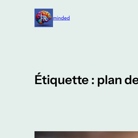
Aller
au
minded
contenu
Étiquette :
plan de