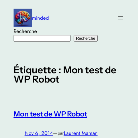
Aller
au
minded
contenu
Recherche
Recherche
Étiquette :
Mon test de
WP Robot
Mon test de WP Robot
Nov 6, 2014
—
Laurent Maman
par