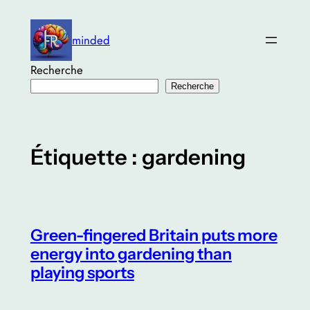
Aller
au
minded
contenu
Recherche
Recherche
Étiquette :
gardening
Green-fingered Britain puts more
energy into gardening than
playing sports