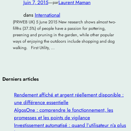
Juin 7, 2015
—
Laurent Maman
par
dans
International
(PRWEB UK) 5 June 2015 New research shows almost two-
fifths (37.5%) of people have a passion for pottering,
preening and pruning in the garden, while other popular
ways of enjoying the outdoors include shopping and dog
walking. First Utility, …
Derniers articles
Rendement affiché et argent réellement disponible :
une différence essentielle
AlgosOne : comprendre le fonctionnement, les
promesses et les points de vigilance
Investissement automatisé : quand l’utilisateur n’a plus