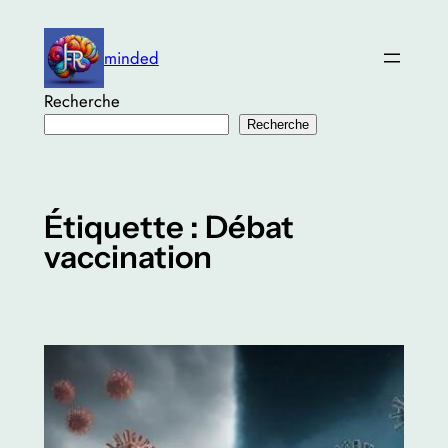
Aller
au
minded
contenu
Recherche
Recherche
Étiquette :
Débat
vaccination