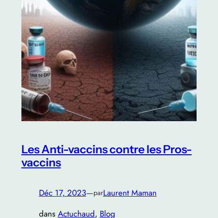
Les Anti-vaccins contre les Pros-
vaccins
Déc 17, 2023
—
Laurent Maman
par
dans
Actuchaud
, 
Blog