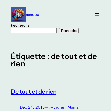
Aller
au
minded
contenu
Recherche
Recherche
Étiquette :
de tout et de
rien
De tout et de rien
Déc 24, 2013
—
Laurent Maman
par