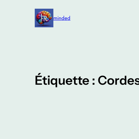
Aller
au
minded
contenu
Étiquette :
Cordes