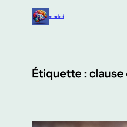
Aller
au
minded
contenu
Étiquette :
clause