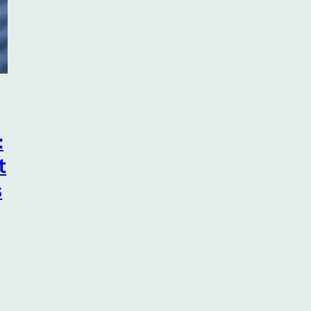
:
t
s