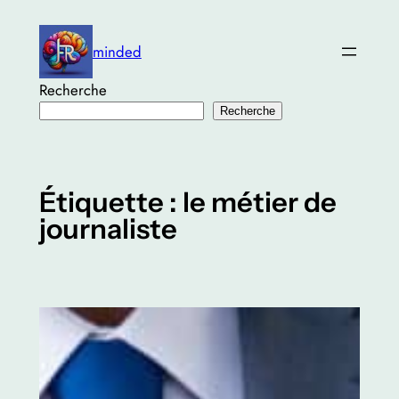
Aller
au
minded
contenu
Recherche
Recherche
Étiquette :
le métier de
journaliste