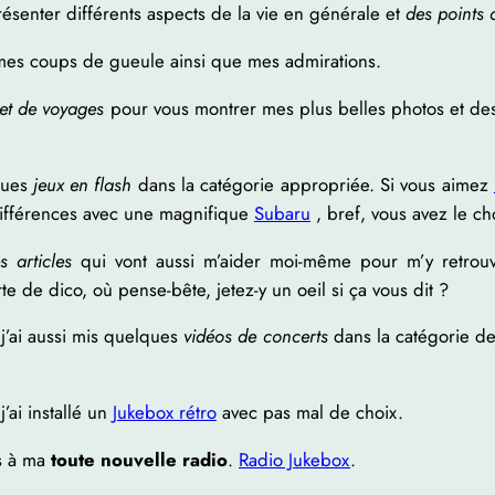
résenter différents aspects de la vie en générale et
des points
es coups de gueule ainsi que mes admirations.
et de voyages
pour vous montrer mes plus belles photos et desc
ques
jeux en flash
dans la catégorie appropriée. Si vous aimez
différences avec une magnifique
Subaru
, bref, vous avez le ch
 articles
qui vont aussi m’aider moi-même pour m’y retrouve
e de dico, où pense-bête, jetez-y un oeil si ça vous dit ?
j’ai aussi mis quelques
vidéos de concerts
dans la catégorie des
ai installé un
Jukebox rétro
avec pas mal de choix.
ès à ma
toute nouvelle radio
.
Radio Jukebox
.